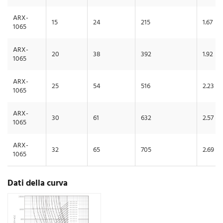
ARX-
15
24
215
1.67
1065
ARX-
20
38
392
1.92
1065
ARX-
25
54
516
2.23
1065
ARX-
30
61
632
2.57
1065
ARX-
32
65
705
2.69
1065
Dati della curva