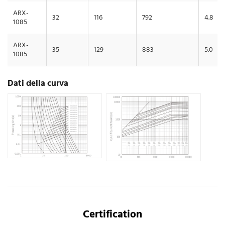
ARX-
32
116
792
4.8
1085
ARX-
35
129
883
5.0
1085
Dati della curva
Certification