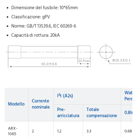
Dimensione del fusibile: 10*65mm
Classificazione: gPV
Norme: GB/T 13539.6, IEC 60269-6
Capacità di rottura: 20kA
Watt
I²t (A2s)
Perdit
Corrente
Modello
nominale
Pre-
Totale
0.8In
arricciatura
compensazione
ARX-
2
1.2
3.3
0.68
1065