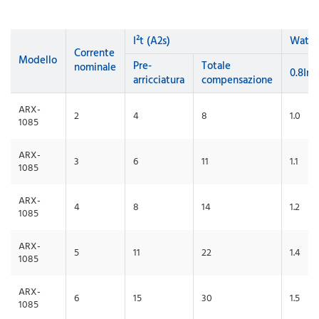
I²t (A2s)
Watt 
Corrente
Modello
Pre-
Totale
nominale
0.8In
arricciatura
compensazione
ARX-
2
4
8
1.0
1085
ARX-
3
6
11
1.1
1085
ARX-
4
8
14
1.2
1085
ARX-
5
11
22
1.4
1085
ARX-
6
15
30
1.5
1085