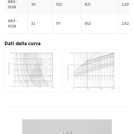
ARX-
30
102
821
2.30
1038
ARX-
32
111
952
2.42
1038
Dati della curva