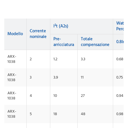
Watt
I²t (A2s)
Perdit
Corrente
Modello
nominale
Pre-
Totale
0.8In
arricciatura
compensazione
ARX-
2
1.2
3.3
0.68
1038
ARX-
3
3.9
11
0.75
1038
ARX-
4
10
27
0.94
1038
ARX-
5
18
48
0.98
1038